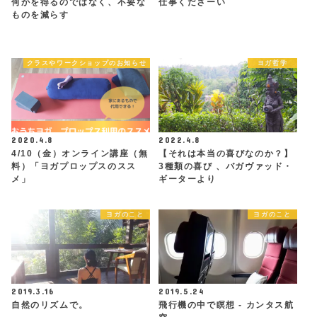
何かを得るのではなく、不要な
仕事くださーい
ものを減らす
クラスやワークショップのお知らせ
ヨガ哲学
2020.4.8
2022.4.8
4/10（金）オンライン講座（無
【それは本当の喜びなのか？】
料）「ヨガプロップスのスス
3種類の喜び 、バガヴァッド・
メ」
ギーターより
ヨガのこと
ヨガのこと
2019.3.16
2019.5.24
自然のリズムで。
飛行機の中で瞑想 - カンタス航