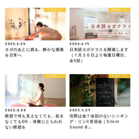
ヨガのこと
ヨガのこと
2026.6.26
2026.6.19
ヨガのあとに残る、静かな感覚
日本語ヨガクラスを開催します
を日常へ
（７月２６日より毎週日曜日、
全5回）
ヨガのこと
ヨガのこと
2025.8.20
2025.4.29
瞑想で何も見えなくても、起き
沈黙は金？会話のないシンギン
なくてもOK - 体験にとらわれ
グ・リン®︎音浴会｜Silent
ない瞑想を
Sound B…