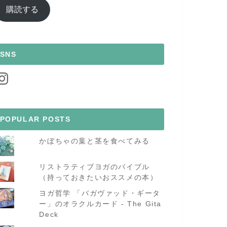
ア
購読する
ド
レ
ス
SNS
nstagram
POPULAR POSTS
かぼちゃの葉と茎を食べてみる
リストラティブヨガのバイブル
（持っておきたいおススメの本）
ヨガ哲学 「バガヴァッド・ギータ
ー」のオラクルカード - The Gita
Deck