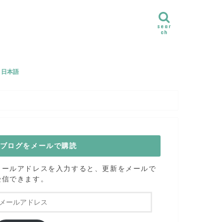
sear
ch
e｜日本語
ル
のヨガクラスご感想
ブログをメールで購読
メールアドレスを入力すると、更新をメールで
受信できます。
メ
ー
ル