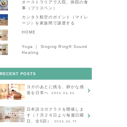
オーストラリアで入院、病院の食
事（ブリスベン）
カンタス航空のポイント（マイレ
ージ）を家族間で譲渡する
HOME
Yoga ｜ Singing Ring®︎ Sound
Healing
RECENT POSTS
ヨガのあとに残る、静かな感
覚を日常へ
2026.06.26
日本語ヨガクラスを開催しま
す（７月２６日より毎週日曜
日、全5回）
2026.06.19