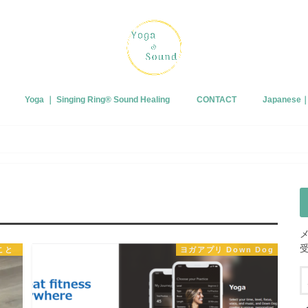
Yoga ｜ Singing Ring®︎ Sound Healing
CONTACT
Japanes
プロフィー
ブログ
皆さまから
こと
ヨガアプリ Down Dog