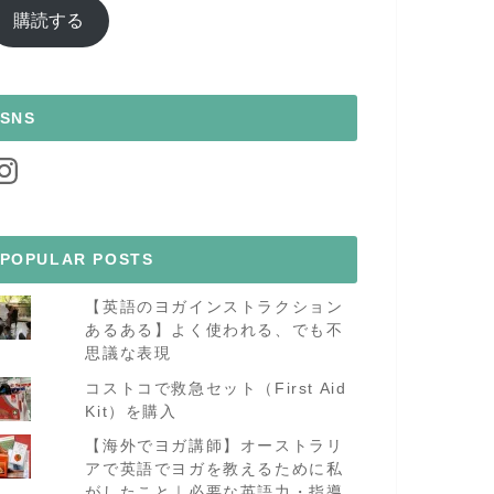
ア
購読する
ド
レ
ス
SNS
nstagram
POPULAR POSTS
【英語のヨガインストラクション
あるある】よく使われる、でも不
思議な表現
コストコで救急セット（First Aid
Kit）を購入
【海外でヨガ講師】オーストラリ
アで英語でヨガを教えるために私
がしたこと｜必要な英語力・指導