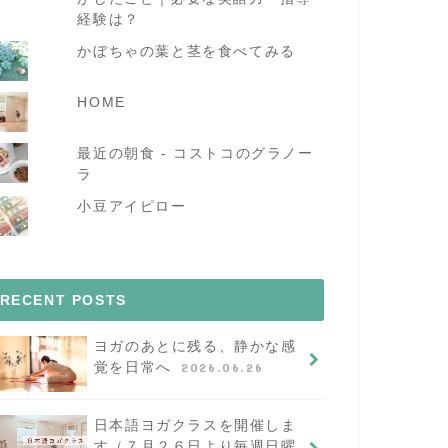
経験は？
かぼちゃの葉と茎を食べてみる
HOME
最近の朝食 - コストコのグラノー
ラ
小豆アイピロー
RECENT POSTS
ヨガのあとに残る、静かな感
覚を日常へ
2026.06.26
日本語ヨガクラスを開催しま
す（７月２６日より毎週日曜