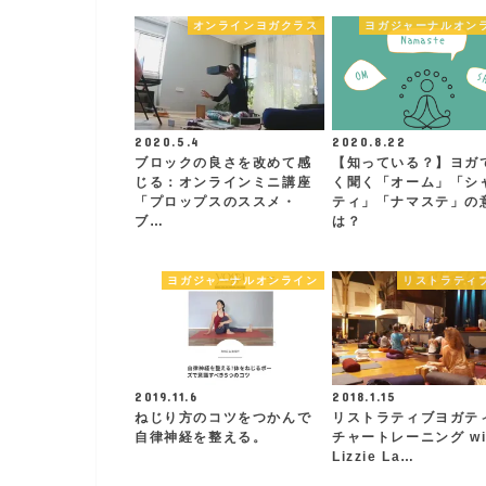
オンラインヨガクラス
ヨガジャーナルオン
2020.5.4
2020.8.22
ブロックの良さを改めて感
【知っている？】ヨガ
じる：オンラインミニ講座
く聞く「オーム」「シ
「プロップスのススメ・
ティ」「ナマステ」の
ブ…
は？
ヨガジャーナルオンライン
リストラティ
2019.11.6
2018.1.15
ねじり方のコツをつかんで
リストラティブヨガテ
自律神経を整える。
チャートレーニング wi
Lizzie La…