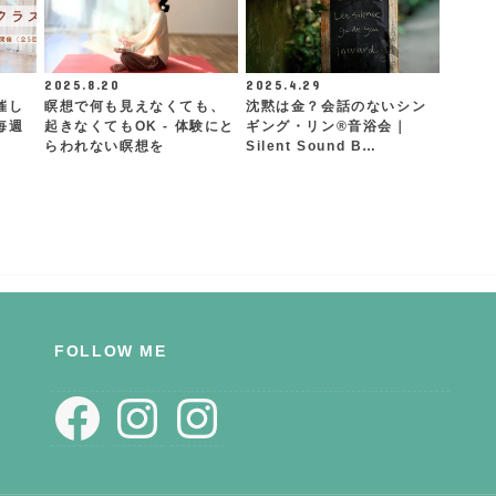
2025.8.20
2025.4.29
催し
瞑想で何も見えなくても、
沈黙は金？会話のないシン
毎週
起きなくてもOK - 体験にと
ギング・リン®︎音浴会｜
らわれない瞑想を
Silent Sound B…
FOLLOW ME
Facebook
Instagram
Instagram