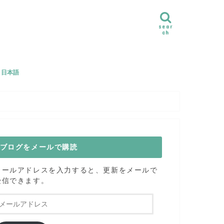
sear
ch
e｜日本語
ル
のヨガクラスご感想
ブログをメールで購読
メールアドレスを入力すると、更新をメールで
受信できます。
メ
ー
ル