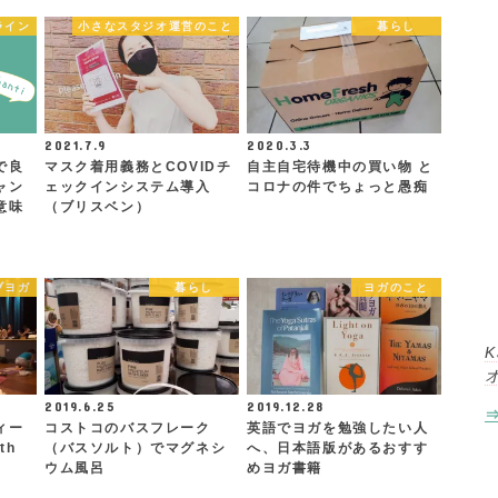
ライン
小さなスタジオ運営のこと
暮らし
2021.7.9
2020.3.3
で良
マスク着用義務とCOVIDチ
自主自宅待機中の買い物 と
ャン
ェックインシステム導入
コロナの件でちょっと愚痴
意味
（ブリスベン）
ブヨガ
暮らし
ヨガのこと
K
2019.6.25
2019.12.28
ィー
コストコのバスフレーク
英語でヨガを勉強したい人
th
（バスソルト）でマグネシ
へ、日本語版があるおすす
ウム風呂
めヨガ書籍