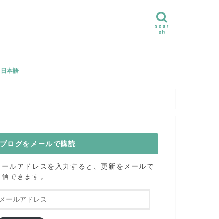
sear
ch
e｜日本語
ル
のヨガクラスご感想
ブログをメールで購読
メールアドレスを入力すると、更新をメールで
受信できます。
メ
ー
ル