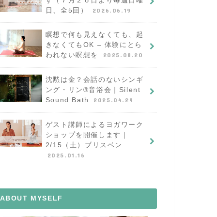
日、全5回）
2026.06.19
瞑想で何も見えなくても、起
きなくてもOK – 体験にとら
われない瞑想を
2025.08.20
沈黙は金？会話のないシンギ
ング・リン®︎音浴会｜Silent
Sound Bath
2025.04.29
ゲスト講師によるヨガワーク
ショップを開催します｜
2/15（土）ブリスベン
2025.01.16
ABOUT MYSELF