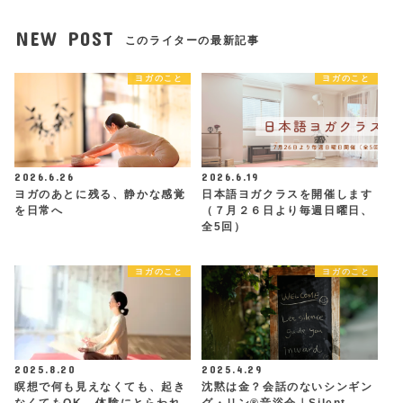
NEW POST
このライターの最新記事
ヨガのこと
ヨガのこと
2026.6.26
2026.6.19
ヨガのあとに残る、静かな感覚
日本語ヨガクラスを開催します
を日常へ
（７月２６日より毎週日曜日、
全5回）
ヨガのこと
ヨガのこと
2025.8.20
2025.4.29
瞑想で何も見えなくても、起き
沈黙は金？会話のないシンギン
なくてもOK - 体験にとらわれ
グ・リン®︎音浴会｜Silent