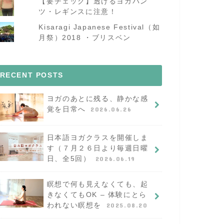
【要チェック】透けるヨガパン
ツ・レギンスに注意！
Kisaragi Japanese Festival（如
月祭）2018 ・ブリスベン
RECENT POSTS
ヨガのあとに残る、静かな感
覚を日常へ
2026.06.26
日本語ヨガクラスを開催しま
す（７月２６日より毎週日曜
日、全5回）
2026.06.19
瞑想で何も見えなくても、起
きなくてもOK – 体験にとら
われない瞑想を
2025.08.20