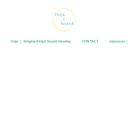
Yoga ｜ Singing Ring®︎ Sound Healing
CONTACT
Japanes
プロフィー
ブログ
皆さまから