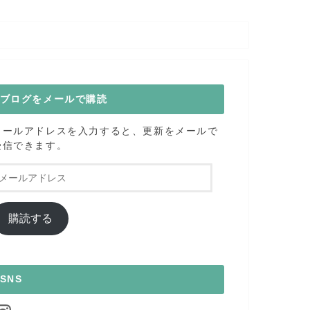
ブログをメールで購読
メールアドレスを入力すると、更新をメールで
受信できます。
メ
ー
ル
ア
購読する
ド
レ
ス
SNS
nstagram