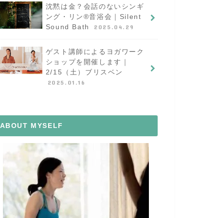
沈黙は金？会話のないシンギ
ング・リン®︎音浴会｜Silent
Sound Bath
2025.04.29
ゲスト講師によるヨガワーク
ショップを開催します｜
2/15（土）ブリスベン
2025.01.16
ABOUT MYSELF