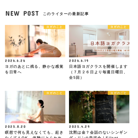
NEW POST
このライターの最新記事
ヨガのこと
ヨガのこと
2026.6.26
2026.6.19
ヨガのあとに残る、静かな感覚
日本語ヨガクラスを開催します
を日常へ
（７月２６日より毎週日曜日、
全5回）
ヨガのこと
ヨガのこと
2025.8.20
2025.4.29
瞑想で何も見えなくても、起き
沈黙は金？会話のないシンギン
なくてもOK - 体験にとらわれ
グ・リン®︎音浴会｜Silent