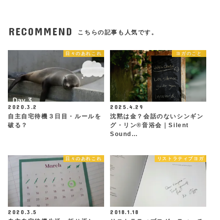
RECOMMEND
こちらの記事も人気です。
日々のあれこれ
ヨガのこと
2020.3.2
2025.4.29
自主自宅待機３日目・ルールを
沈黙は金？会話のないシンギン
破る？
グ・リン®︎音浴会｜Silent
Sound…
日々のあれこれ
リストラティブヨガ
2020.3.5
2018.1.18