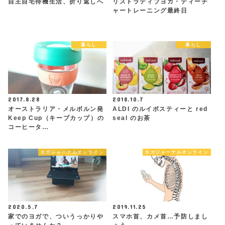
自主自宅待機生活、折り返しへ
リストラティブヨガ・ティーチ
ャートレーニング最終日
暮らし
暮らし
2017.8.28
2018.10.7
オーストラリア・メルボルン発
ALDI のルイボスティーと red
Keep Cup（キープカップ）の
seal のお茶
コーヒータ…
ヨガジャーナルオンライン
ヨガジャーナルオンライン
2020.5.7
2019.11.25
家でのヨガで、ついうっかりや
スマホ首、カメ首…予防しまし