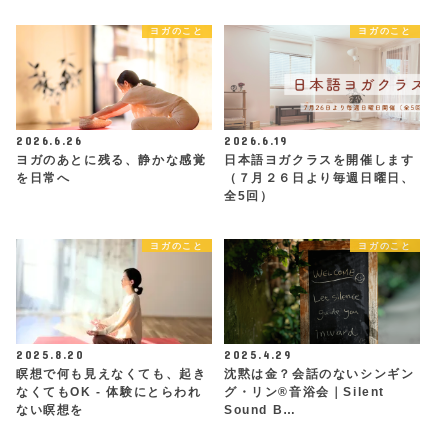
ヨガのこと
ヨガのこと
2026.6.26
2026.6.19
ヨガのあとに残る、静かな感覚
日本語ヨガクラスを開催します
を日常へ
（７月２６日より毎週日曜日、
全5回）
ヨガのこと
ヨガのこと
2025.8.20
2025.4.29
瞑想で何も見えなくても、起き
沈黙は金？会話のないシンギン
なくてもOK - 体験にとらわれ
グ・リン®︎音浴会｜Silent
ない瞑想を
Sound B…