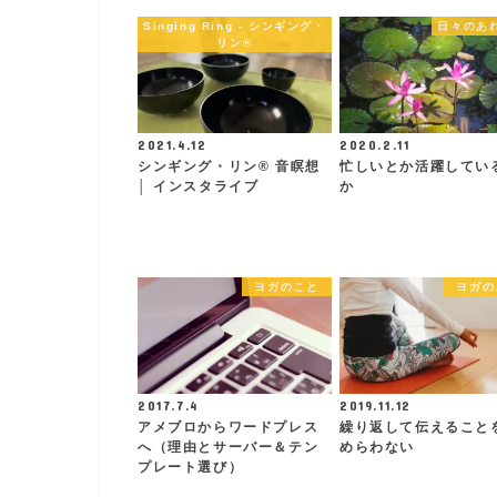
Singing Ring - シンギング・
日々のあ
リン®
2021.4.12
2020.2.11
シンギング・リン® 音瞑想
忙しいとか活躍してい
│ インスタライブ
か
ヨガのこと
ヨガの
2017.7.4
2019.11.12
アメブロからワードプレス
繰り返して伝えること
へ（理由とサーバー＆テン
めらわない
プレート選び）