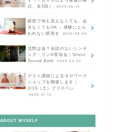
日、全5回）
2026.06.19
瞑想で何も見えなくても、起
きなくてもOK – 体験にとら
われない瞑想を
2025.08.20
沈黙は金？会話のないシンギ
ング・リン®︎音浴会｜Silent
Sound Bath
2025.04.29
ゲスト講師によるヨガワーク
ショップを開催します｜
2/15（土）ブリスベン
2025.01.16
ABOUT MYSELF