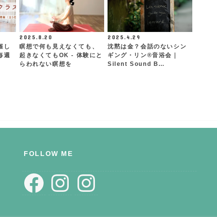
2025.8.20
2025.4.29
催し
瞑想で何も見えなくても、
沈黙は金？会話のないシン
毎週
起きなくてもOK - 体験にと
ギング・リン®︎音浴会｜
らわれない瞑想を
Silent Sound B…
FOLLOW ME
Facebook
Instagram
Instagram