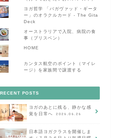
ヨガ哲学 「バガヴァッド・ギータ
ー」のオラクルカード - The Gita
Deck
オーストラリアで入院、病院の食
事（ブリスベン）
HOME
カンタス航空のポイント（マイレ
ージ）を家族間で譲渡する
RECENT POSTS
ヨガのあとに残る、静かな感
覚を日常へ
2026.06.26
日本語ヨガクラスを開催しま
す（７月２６日より毎週日曜