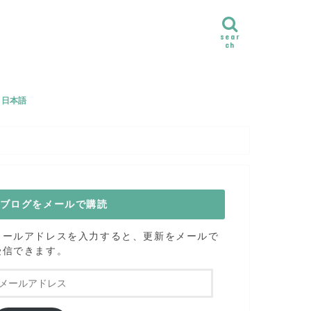
sear
ch
e｜日本語
ル
のヨガクラスご感想
ブログをメールで購読
メールアドレスを入力すると、更新をメールで
受信できます。
メ
ー
ル