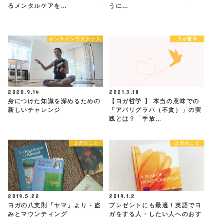
るメンタルケアを…
うに…
オンラインヨガクラス
ヨガ哲学
2020.9.14
2021.3.18
身につけた知識を深めるための
【ヨガ哲学 】 本当の意味での
新しいチャレンジ
「アパリグラハ（不貪）」の実
践とは？「手放…
ヨガのこと
ヨガのこと
2019.5.22
2019.1.2
ヨガの八支則「ヤマ」より - 盗
プレゼントにも最適！英語でヨ
みとマウンティング
ガをする人・したい人へのおす