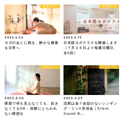
ヨガのこと
ヨガのこと
2026.6.26
2026.6.19
ヨガのあとに残る、静かな感覚
日本語ヨガクラスを開催します
を日常へ
（７月２６日より毎週日曜日、
全5回）
ヨガのこと
ヨガのこと
2025.8.20
2025.4.29
瞑想で何も見えなくても、起き
沈黙は金？会話のないシンギン
なくてもOK - 体験にとらわれ
グ・リン®︎音浴会｜Silent
ない瞑想を
Sound B…