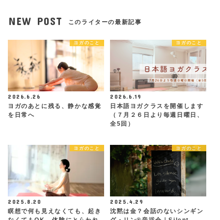
NEW POST
このライターの最新記事
ヨガのこと
ヨガのこと
2026.6.26
2026.6.19
ヨガのあとに残る、静かな感覚
日本語ヨガクラスを開催します
を日常へ
（７月２６日より毎週日曜日、
全5回）
ヨガのこと
ヨガのこと
2025.8.20
2025.4.29
瞑想で何も見えなくても、起き
沈黙は金？会話のないシンギン
なくてもOK - 体験にとらわれ
グ・リン®︎音浴会｜Silent