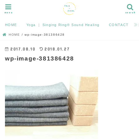
menu
search
HOME
Yoga ｜ Singing Ring®︎ Sound Healing
CONTACT
HOME
wp-image-381386428
2017.08.10
2018.01.27
wp-image-381386428