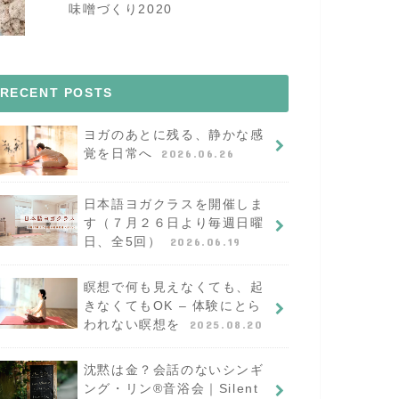
味噌づくり2020
RECENT POSTS
ヨガのあとに残る、静かな感
覚を日常へ
2026.06.26
日本語ヨガクラスを開催しま
す（７月２６日より毎週日曜
日、全5回）
2026.06.19
瞑想で何も見えなくても、起
きなくてもOK – 体験にとら
われない瞑想を
2025.08.20
沈黙は金？会話のないシンギ
ング・リン®︎音浴会｜Silent