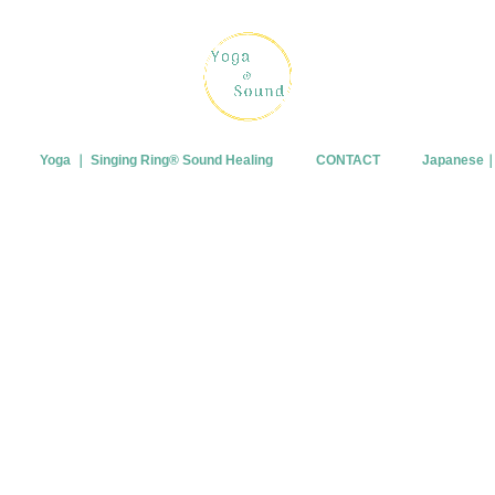
Yoga ｜ Singing Ring®︎ Sound Healing
CONTACT
Japanes
プロフィー
ブログ
皆さまから