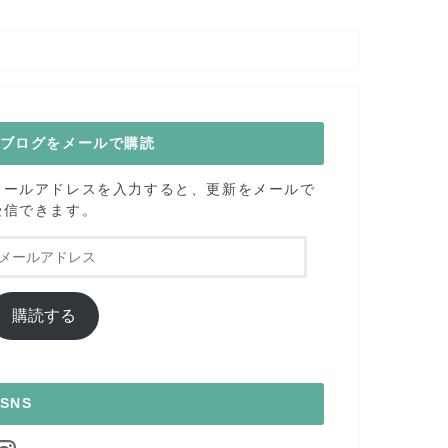
ブログをメールで購読
メールアドレスを入力すると、更新をメールで
受信できます。
メ
ー
ル
ア
購読する
ド
レ
ス
SNS
nstagram