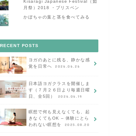
Kisaragi Japanese Festival（如
月祭）2018 ・ブリスベン
かぼちゃの葉と茎を食べてみる
RECENT POSTS
ヨガのあとに残る、静かな感
覚を日常へ
2026.06.26
日本語ヨガクラスを開催しま
す（７月２６日より毎週日曜
日、全5回）
2026.06.19
瞑想で何も見えなくても、起
きなくてもOK – 体験にとら
われない瞑想を
2025.08.20