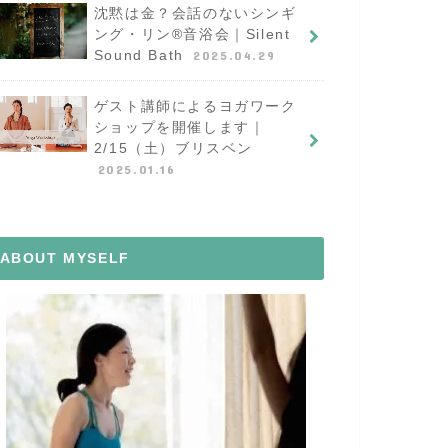
沈黙は金？会話のないシンギ
ング・リン®︎音浴会｜Silent
Sound Bath
2025.04.29
ゲスト講師によるヨガワーク
ショップを開催します｜
2/15（土）ブリスベン
2025.01.16
ABOUT MYSELF