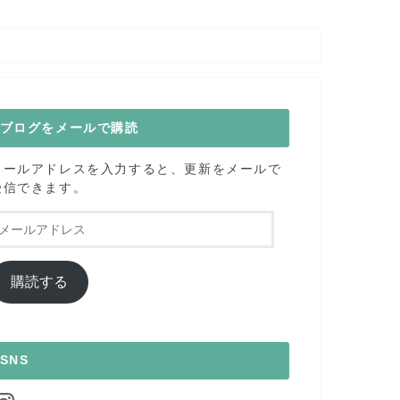
ブログをメールで購読
メールアドレスを入力すると、更新をメールで
受信できます。
メ
ー
ル
ア
購読する
ド
レ
ス
SNS
nstagram