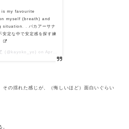
is my favourite
on myself (breath) and
ing situation. . バカアーサナ
不安定な中で安定感を探す練
。
(@kayoko_yo) on
Apr 16, 2019 at 5:37pm PDT
、その揺れた感じが、（悔しいほど）面白いぐらい
る。