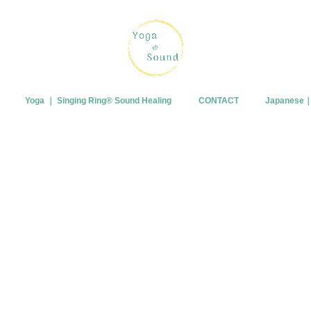
Yoga ｜ Singing Ring®︎ Sound Healing
CONTACT
Japanes
プロフィー
ブログ
皆さまから