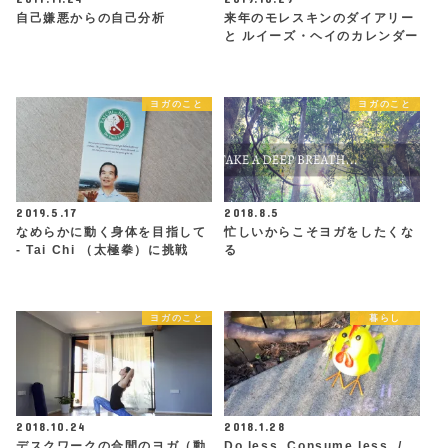
自己嫌悪からの自己分析
来年のモレスキンのダイアリー
と ルイーズ・ヘイのカレンダー
ヨガのこと
ヨガのこと
2019.5.17
2018.8.5
なめらかに動く身体を目指して
忙しいからこそヨガをしたくな
- Tai Chi （太極拳）に挑戦
る
ヨガのこと
暮らし
2018.10.24
2018.1.28
デスクワークの合間のヨガ（動
Do less. Consume less. /