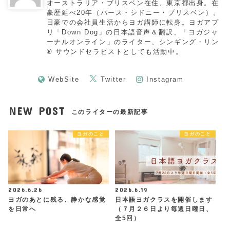
オーストラリア・ブリスベン在住、東京都出身。在
豪歴延べ20年（パース・シドニー・ブリスベン）。
日豪での会社員生活からヨガ講師に転身。ヨガアプ
リ「Down Dog」の日本語音声＆翻訳、「ヨガジャ
ーナルオンライン」のライター、シンギング・リン
®︎ サウンドセラピストとしても活動中。
WebSite
Twitter
Instagram
NEW POST
このライターの最新記事
ヨガのこと
ヨガのこと
2026.6.26
2026.6.19
ヨガのあとに残る、静かな感覚
日本語ヨガクラスを開催します
を日常へ
（７月２６日より毎週日曜日、
全5回）