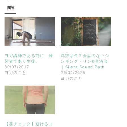
中…
関連
ヨガ講師である前に、練
沈黙は金？会話のないシ
習者であり生徒。
ンギング・リン®︎音浴会
30/07/2017
｜Silent Sound Bath
ヨガのこと
29/04/2025
ヨガのこと
【要チェック】透けるヨ