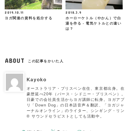
2019.10.11
2018.3.9
ヨガ関連の資料を処分する
ホーローケトル（やかん）で白
湯を作る - 電気ケトルとの違い
は？
ABOUT
この記事をかいた人
Kayoko
オーストラリア・ブリスベン在住、東京都出身。在
豪歴延べ20年（パース・シドニー・ブリスベン）。
日豪での会社員生活からヨガ講師に転身。ヨガアプ
リ「Down Dog」の日本語音声＆翻訳、「ヨガジャ
ーナルオンライン」のライター、シンギング・リン
®︎ サウンドセラピストとしても活動中。