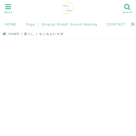
menu
search
HOME
Yoga ｜ Singing Ring®︎ Sound Healing
CONTACT
HOME
暮らし
ちっちゃいケガ