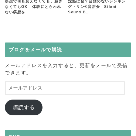
瞑想で何も見えなくても、起き
沈黙は金？会話のないシンギン
なくてもOK - 体験にとらわれ
グ・リン®︎音浴会｜Silent
ない瞑想を
Sound B…
ブログをメールで購読
メールアドレスを入力すると、更新をメールで受信
できます。
メ
ー
ル
ア
購読する
ド
レ
ス