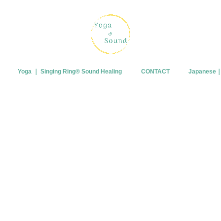
Yoga ｜ Singing Ring®︎ Sound Healing
CONTACT
Japanes
プロフィー
ブログ
皆さまから