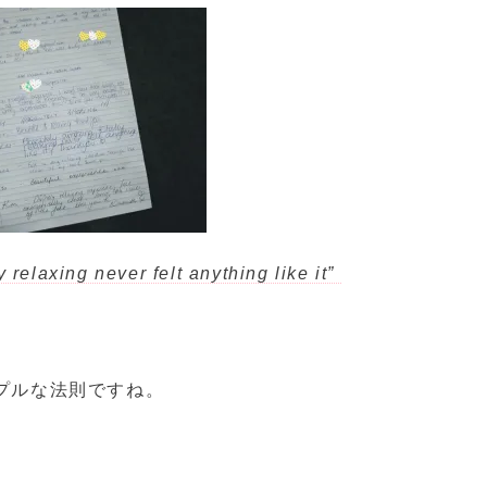
 relaxing never felt anything like it”
プルな法則ですね。