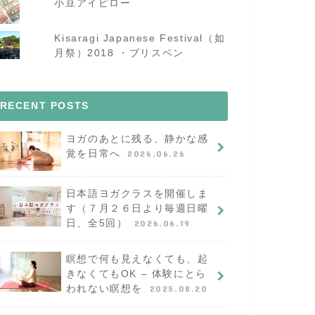
小豆アイピロー
Kisaragi Japanese Festival（如
月祭）2018 ・ブリスベン
RECENT POSTS
ヨガのあとに残る、静かな感
覚を日常へ
2026.06.26
日本語ヨガクラスを開催しま
す（７月２６日より毎週日曜
日、全5回）
2026.06.19
瞑想で何も見えなくても、起
きなくてもOK – 体験にとら
われない瞑想を
2025.08.20