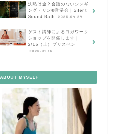
沈黙は金？会話のないシンギ
ング・リン®︎音浴会｜Silent
Sound Bath
2025.04.29
ゲスト講師によるヨガワーク
ショップを開催します｜
2/15（土）ブリスベン
2025.01.16
ABOUT MYSELF