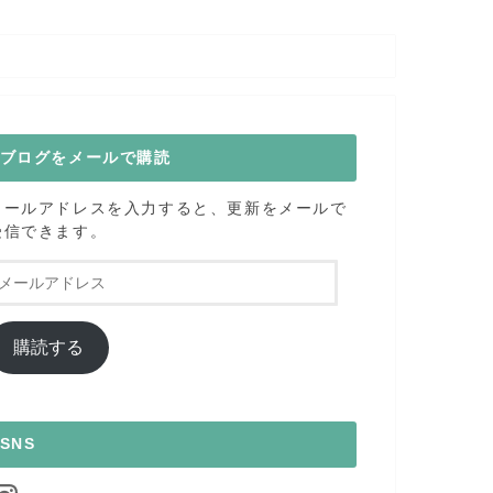
ブログをメールで購読
メールアドレスを入力すると、更新をメールで
受信できます。
メ
ー
ル
ア
購読する
ド
レ
ス
SNS
nstagram