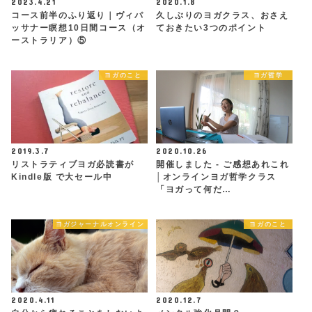
2023.4.21
2020.1.8
コース前半のふり返り｜ヴィパ
久しぶりのヨガクラス、おさえ
ッサナー瞑想10日間コース（オ
ておきたい3つのポイント
ーストラリア）⑤
ヨガのこと
ヨガ哲学
2019.3.7
2020.10.26
リストラティブヨガ必読書が
開催しました - ご感想あれこれ
Kindle版 で大セール中
│オンラインヨガ哲学クラス
「ヨガって何だ…
ヨガジャーナルオンライン
ヨガのこと
2020.4.11
2020.12.7