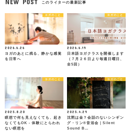
NEW POST
このライターの最新記事
ヨガのこと
ヨガのこと
2026.6.26
2026.6.19
ヨガのあとに残る、静かな感覚
日本語ヨガクラスを開催します
を日常へ
（７月２６日より毎週日曜日、
全5回）
ヨガのこと
ヨガのこと
2025.8.20
2025.4.29
瞑想で何も見えなくても、起き
沈黙は金？会話のないシンギン
なくてもOK - 体験にとらわれ
グ・リン®︎音浴会｜Silent
ない瞑想を
Sound B…