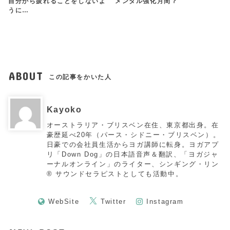
自分から疲れることをしないよ
メンタル強化月間？
うに…
ABOUT
この記事をかいた人
Kayoko
オーストラリア・ブリスベン在住、東京都出身。在
豪歴延べ20年（パース・シドニー・ブリスベン）。
日豪での会社員生活からヨガ講師に転身。ヨガアプ
リ「Down Dog」の日本語音声＆翻訳、「ヨガジャ
ーナルオンライン」のライター、シンギング・リン
®︎ サウンドセラピストとしても活動中。
WebSite
Twitter
Instagram