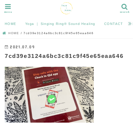
menu
search
HOME
Yoga ｜ Singing Ring®︎ Sound Healing
CONTACT
HOME
7cd39e3124a6bc3c81c9f45e65eaa646
2021.07.09
7cd39e3124a6bc3c81c9f45e65eaa646