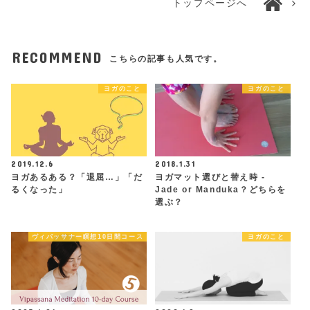
トップページへ
RECOMMEND
こちらの記事も人気です。
ヨガのこと
ヨガのこと
2019.12.6
2018.1.31
ヨガあるある？「退屈…」「だ
ヨガマット選びと替え時 -
るくなった」
Jade or Manduka？どちらを
選ぶ？
ヴィパッサナー瞑想10日間コース
ヨガのこと