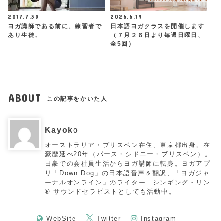
2017.7.30
2026.6.19
ヨガ講師である前に、練習者で
日本語ヨガクラスを開催します
あり生徒。
（７月２６日より毎週日曜日、
全5回）
ABOUT
この記事をかいた人
Kayoko
オーストラリア・ブリスベン在住、東京都出身。在
豪歴延べ20年（パース・シドニー・ブリスベン）。
日豪での会社員生活からヨガ講師に転身。ヨガアプ
リ「Down Dog」の日本語音声＆翻訳、「ヨガジャ
ーナルオンライン」のライター、シンギング・リン
®︎ サウンドセラピストとしても活動中。
WebSite
Twitter
Instagram