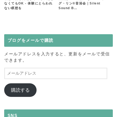
なくてもOK - 体験にとらわれ
グ・リン®︎音浴会｜Silent
ない瞑想を
Sound B…
ブログをメールで購読
メールアドレスを入力すると、更新をメールで受信
できます。
メ
ー
ル
ア
購読する
ド
レ
ス
SNS