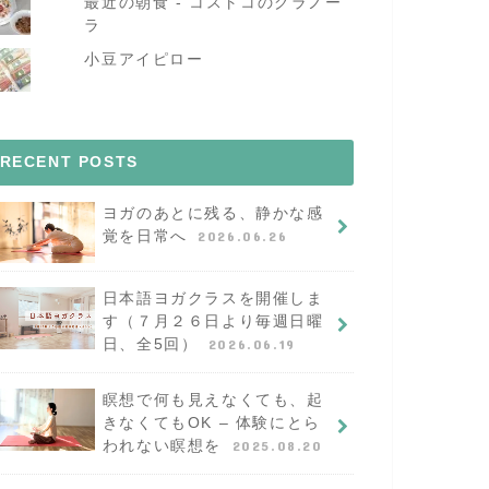
最近の朝食 - コストコのグラノー
ラ
小豆アイピロー
RECENT POSTS
ヨガのあとに残る、静かな感
覚を日常へ
2026.06.26
日本語ヨガクラスを開催しま
す（７月２６日より毎週日曜
日、全5回）
2026.06.19
瞑想で何も見えなくても、起
きなくてもOK – 体験にとら
われない瞑想を
2025.08.20