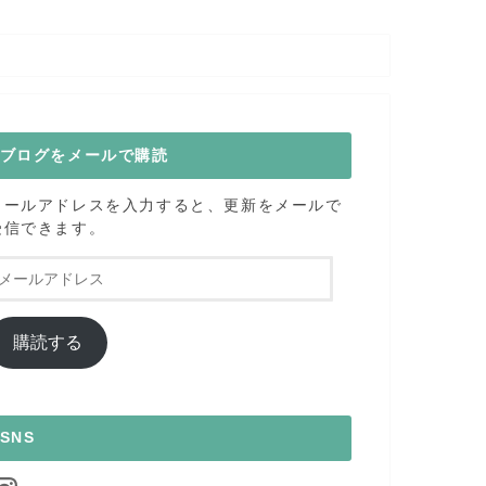
ブログをメールで購読
メールアドレスを入力すると、更新をメールで
受信できます。
メ
ー
ル
ア
購読する
ド
レ
ス
SNS
nstagram