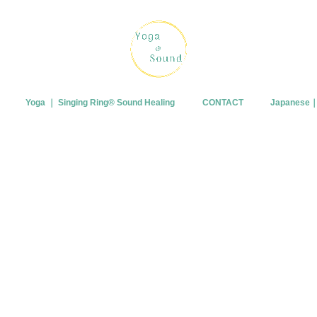
Yoga ｜ Singing Ring®︎ Sound Healing
CONTACT
Japanes
プロフィー
ブログ
皆さまから